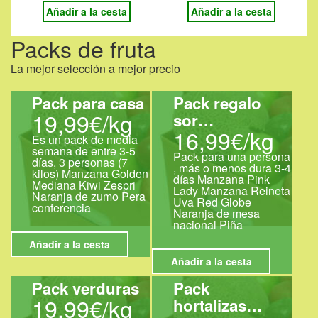
Añadir a la cesta
Añadir a la cesta
Packs de fruta
La mejor selección a mejor precio
Pack para casa
Pack regalo
19,99€/kg
sor…
16,99€/kg
Es un pack de media
semana de entre 3-5
Pack para una persona
días, 3 personas (7
, más o menos dura 3-4
kilos) Manzana Golden
días Manzana Pink
Mediana Kiwi Zespri
Lady Manzana Reineta
Naranja de zumo Pera
Uva Red Globe
conferencia
Naranja de mesa
nacional Piña
Añadir a la cesta
Añadir a la cesta
Pack verduras
Pack
19,99€/kg
hortalizas…