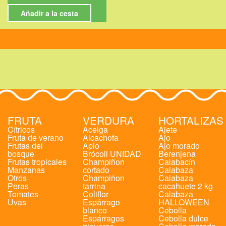
Añadir a la cesta
FRUTA
VERDURA
HORTALIZAS
Cítricos
Acelga
Ajete
Fruta de verano
Alcachofa
Ajo
Frutas del
Apio
Ajo morado
bosque
Brócoli UNIDAD
Berenjena
Frutas tropicales
Champiñon
Calabacín
Manzanas
cortado
Calabaza
Otros
Champiñon
Calabaza
Peras
tarrina
cacahuete 2 kg
Tomates
Coliflor
Calabaza
Uvas
Espárrago
HALLOWEEN
blanco
Cebolla
Espárragos
Cebolla dulce