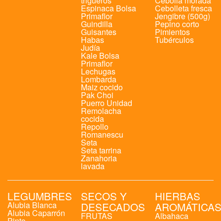
trigueros
Cebolla morada
Espinaca Bolsa
Cebolleta fresca
Primaflor
Jengibre (500g)
Guindilla
Pepino corto
Guisantes
Pimientos
Habas
Tubérculos
Judía
Kale Bolsa
Primaflor
Lechugas
Lombarda
Maiz cocido
Pak Choi
Puerro Unidad
Remolacha
cocida
Repollo
Romanescu
Seta
Seta tarrina
Zanahoria
lavada
LEGUMBRES
SECOS Y
HIERBAS
Alubia Blanca
DESECADOS
AROMÁTICA
Alubia Caparrón
FRUTAS
Albahaca
Pinto