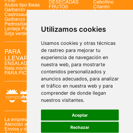
DESECADAS
Cebollino
Alubia tipo Ibeas
FRUTOS
Cilantro
Garbanzo
SECOS
Eneldo
Castrosauco
Menta
Garbanzo
Perejil
Pedrosillano
Romero
Lenteja Pardina
Utilizamos cookies
Soja verde
Usamos cookies y otras técnicas
PARA
HUEVOS
de rastreo para mejorar tu
LLEVAR
HUEVOS
experiencia de navegación en
TALLA L
ENSALADAS
nuestra web, para mostrarte
HUEVOS
Nata montada
TALLA M
contenidos personalizados y
PARA PICAR
anuncios adecuados, para analizar
el tráfico en nuestra web y para
comprender de donde llegan
nuestros visitantes.
Aceptar
La empresa
Atención al cliente
Rechazar
Envios y devoluciones