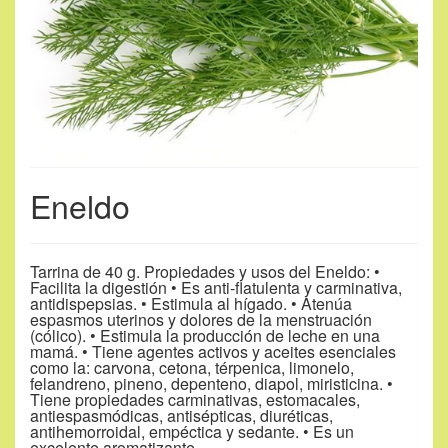
Eneldo
Tarrina de 40 g. Propiedades y usos del Eneldo: •
Facilita la digestión • Es anti-flatulenta y carminativa,
antidispepsias. • Estimula al hígado. • Atenúa
espasmos uterinos y dolores de la menstruación
(cólico). • Estimula la producción de leche en una
mamá. • Tiene agentes activos y aceites esenciales
como la: carvona, cetona, térpenica, limonelo,
felandreno, pineno, depenteno, diapol, miristicina. •
Tiene propiedades carminativas, estomacales,
antiespasmódicas, antisépticas, diuréticas,
antihemorroidal, empéctica y sedante. • Es un
excelente aromatizante.