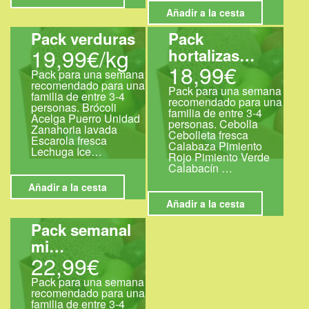
Añadir a la cesta
Pack verduras
Pack
19,99€/kg
hortalizas…
18,99€
Pack para una semana
recomendado para una
Pack para una semana
familia de entre 3-4
recomendado para una
personas. Brócoli
familia de entre 3-4
Acelga Puerro Unidad
personas. Cebolla
Zanahoria lavada
Cebolleta fresca
Escarola fresca
Calabaza Pimiento
Lechuga Ice…
Rojo Pimiento Verde
Calabacín …
Añadir a la cesta
Añadir a la cesta
Pack semanal
mi…
22,99€
Pack para una semana
recomendado para una
familia de entre 3-4