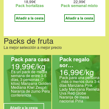
18,99€
22,99€
Pack hortalizas
Pack semanal mixto
Añadir a la cesta
Añadir a la cesta
Packs de fruta
La mejor selección a mejor precio
Pack para casa
Pack regalo
19,99€/kg
sor…
16,99€/kg
Es un pack de media
semana de entre 3-5
Pack para una persona
días, 3 personas (7
, más o menos dura 3-4
kilos) Manzana Golden
días Manzana Pink
Mediana Kiwi Zespri
Lady Manzana Reineta
Naranja de zumo Pera
Uva Red Globe
conferencia
Naranja de mesa
nacional Piña
Añadir a la cesta