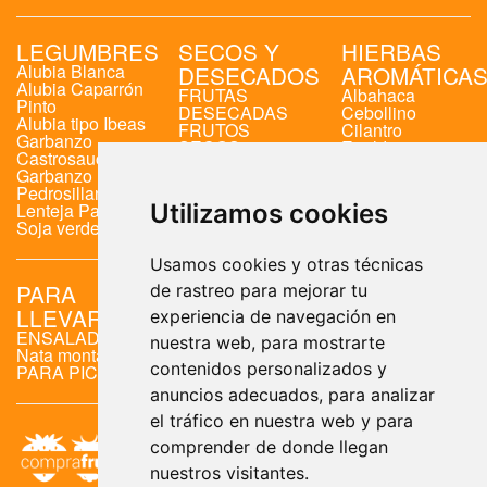
LEGUMBRES
SECOS Y
HIERBAS
Alubia Blanca
DESECADOS
AROMÁTICA
Alubia Caparrón
FRUTAS
Albahaca
Pinto
DESECADAS
Cebollino
Alubia tipo Ibeas
FRUTOS
Cilantro
Garbanzo
SECOS
Eneldo
Castrosauco
Menta
Garbanzo
Perejil
Pedrosillano
Romero
Lenteja Pardina
Utilizamos cookies
Soja verde
Usamos cookies y otras técnicas
PARA
HUEVOS
de rastreo para mejorar tu
LLEVAR
HUEVOS
experiencia de navegación en
TALLA L
ENSALADAS
nuestra web, para mostrarte
HUEVOS
Nata montada
TALLA M
contenidos personalizados y
PARA PICAR
anuncios adecuados, para analizar
el tráfico en nuestra web y para
comprender de donde llegan
nuestros visitantes.