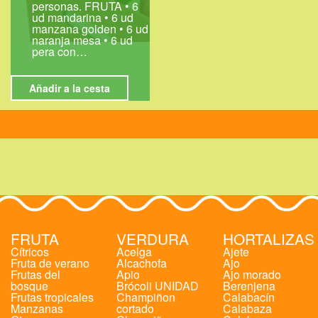
personas. FRUTA • 6
ud mandarina • 6 ud
manzana golden • 6 ud
naranja mesa • 6 ud
pera con…
Añadir a la cesta
FRUTA
VERDURA
HORTALIZAS
Cítricos
Acelga
Ajete
Fruta de verano
Alcachofa
Ajo
Frutas del
Apio
Ajo morado
bosque
Brócoli UNIDAD
Berenjena
Frutas tropicales
Champiñon
Calabacín
Manzanas
cortado
Calabaza