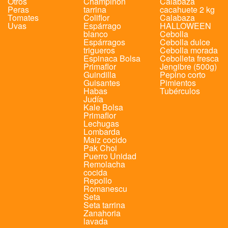
Otros
Champiñon
Calabaza
Peras
tarrina
cacahuete 2 kg
Tomates
Coliflor
Calabaza
Uvas
Espárrago
HALLOWEEN
blanco
Cebolla
Espárragos
Cebolla dulce
trigueros
Cebolla morada
Espinaca Bolsa
Cebolleta fresca
Primaflor
Jengibre (500g)
Guindilla
Pepino corto
Guisantes
Pimientos
Habas
Tubérculos
Judía
Kale Bolsa
Primaflor
Lechugas
Lombarda
Maiz cocido
Pak Choi
Puerro Unidad
Remolacha
cocida
Repollo
Romanescu
Seta
Seta tarrina
Zanahoria
lavada